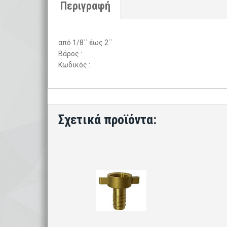
από 1/8΄΄ έως 2΄΄
Βάρος :
Κωδικός :