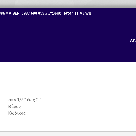
6 // VIBER: 6987 690 053 // Σπύρου Πάτση 11 Αθήνα
ΑΡ
από 1/8΄΄ έως 2΄΄
Βάρος :
Κωδικός :