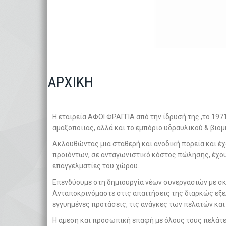
ΑΡΧΙΚΗ
Η εταιρεία ΑΦΟΙ ΦΡΑΓΓΙΑ από την ίδρυσή της ,το 197
αμαξοποιϊας, αλλά και το εμπόριο υδραυλικού & βιο
Ακλουθώντας μια σταθερή και ανοδική πορεία και έ
προϊόντων, σε ανταγωνιστικό κόστος πώλησης, έχου
επαγγελματίες του χώρου.
Επενδύουμε στη δημιουργία νέων συνεργασιών με σ
Ανταποκρινόμαστε στις απαιτήσεις της διαρκώς εξε
εγγυημένες προτάσεις, τις ανάγκες των πελατών και
Η άμεση και προσωπική επαφή με όλους τους πελάτες