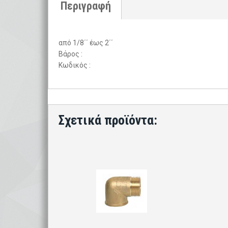
από 1/8΄΄ έως 2΄΄
Βάρος :
Κωδικός :