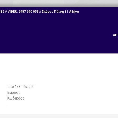
6 // VIBER: 6987 690 053 // Σπύρου Πάτση 11 Αθήνα
ΑΡ
από 1/8΄΄ έως 2΄΄
Βάρος :
Κωδικός :