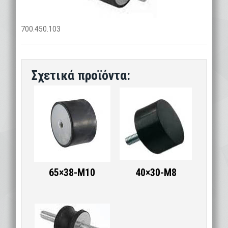
700.450.103
65×38-M10
40×30-M8