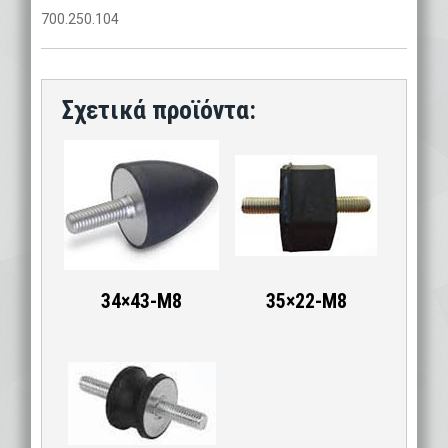
700.250.104
34×43-M8
35×22-M8