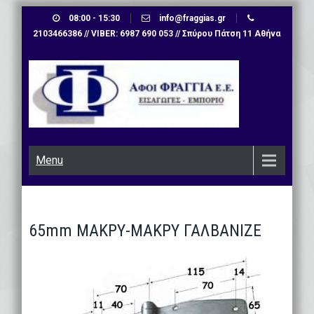
Skip
08:00 - 15:30
info@fraggias.gr
to
2103466386 // VIBER: 6987 690 053 // Σπύρου Πάτση 11 Αθήνα
content
Menu
65mm ΜΑΚΡΥ-ΜΑΚΡΥ ΓΑΛΒΑΝΙΖΕ