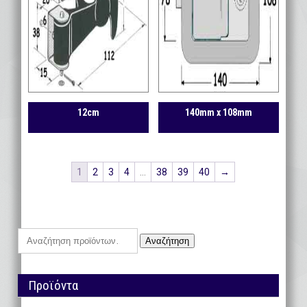
12cm
140mm x 108mm
1
2
3
4
…
38
39
40
→
Αναζήτηση
Αναζήτηση
για:
Προϊόντα