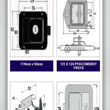
119mm x 92mm
121 Χ 124 ΡΥΘΙΖΟΜΕΝΟΥ
ΥΨΟΥΧ