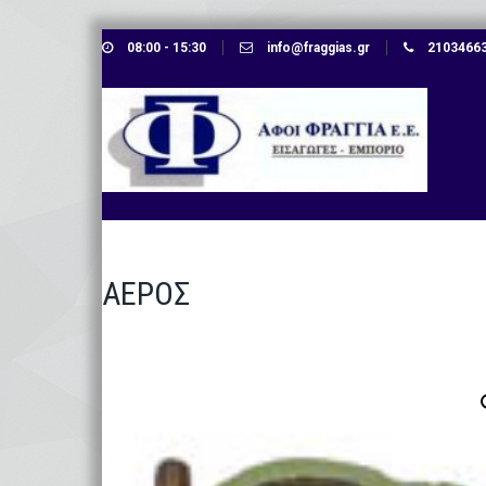
Skip
08:00 - 15:30
info@fraggias.gr
210346638
to
content
ΑΕΡΟΣ