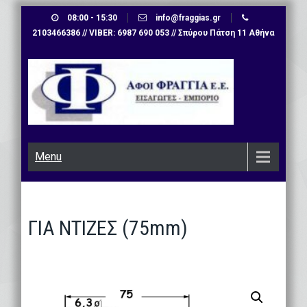
Skip
08:00 - 15:30
info@fraggias.gr
to
2103466386 // VIBER: 6987 690 053 // Σπύρου Πάτση 11 Αθήνα
content
Menu
ΓΙΑ ΝΤΙΖΕΣ (75mm)