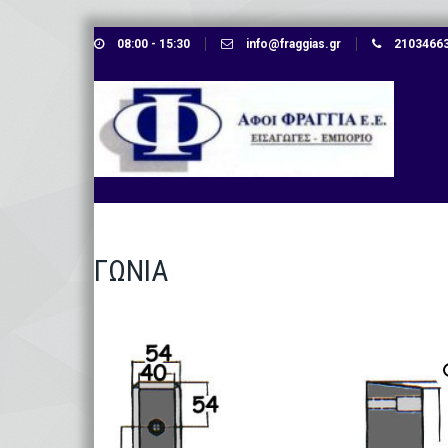
Skip
08:00 - 15:30
info@fraggias.gr
210346638
to
content
ΓΩΝΙΑ