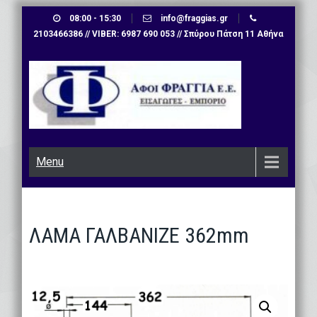
Skip
08:00 - 15:30
info@fraggias.gr
to
2103466386 // VIBER: 6987 690 053 // Σπύρου Πάτση 11 Αθήνα
content
Menu
ΛΑΜΑ ΓΑΛΒΑΝΙΖΕ 362mm