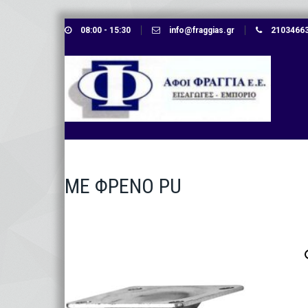
Skip
08:00 - 15:30
info@fraggias.gr
210346638
to
content
ΜΕ ΦΡΕΝΟ PU