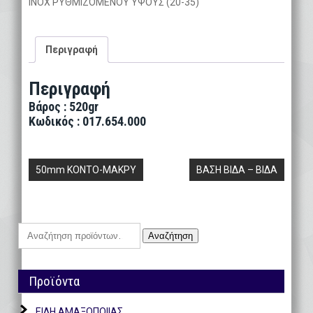
INOX ΡΥΘΜΙΖΟΜΕΝΟΥ ΥΨΟΥΣ (20-35)
Περιγραφή
Περιγραφή
Βάρος : 520gr
Κωδικός : 017.654.000
Πλοήγηση
50mm ΚΟΝΤΟ-ΜΑΚΡΥ
ΒΑΣΗ ΒΙΔΑ – ΒΙΔΑ
άρθρων
Αναζήτηση
Αναζήτηση
για:
Προϊόντα
ΕΙΔΗ ΑΜΑΞΟΠΟΙΙΑΣ