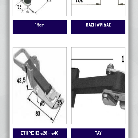
15cm
ΒΑΣΗ ΑΨΙΔΑΣ
ΣΤΗΡΙΞΗΣ ᴓ28 – ᴓ40
ΤΑΥ